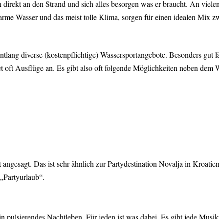
n direkt an den Strand und sich alles besorgen was er braucht. An viele
arme Wasser und das meist tolle Klima, sorgen für einen idealen Mix zw
tlang diverse (kostenpflichtige) Wassersportangebote. Besonders gut läss
tet oft Ausflüge an. Es gibt also oft folgende Möglichkeiten neben dem 
ht angesagt. Das ist sehr ähnlich zur Partydestination Novalja in Kroat
 „Partyurlaub“.
n pulsierendes Nachtleben. Für jeden ist was dabei. Es gibt jede Musi