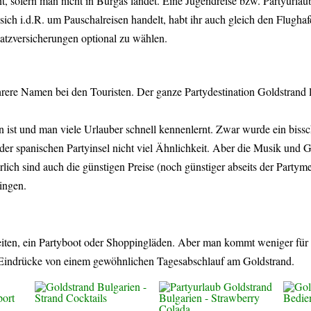
nt, sofern man nicht in Burgas landet. Eine Jugendreise bzw. Partyurla
sich i.d.R. um Pauschalreisen handelt, habt ihr auch gleich den Flugha
satzversicherungen optional zu wählen.
ere Namen bei den Touristen. Der ganze Partydestination Goldstrand l
chen ist und man viele Urlauber schnell kennenlernt. Zwar wurde ein biss
der spanischen Partyinsel nicht viel Ähnlichkeit. Aber die Musik und
rlich sind auch die günstigen Preise (noch günstiger abseits der Partyme
ringen.
eiten, ein Partyboot oder Shoppingläden. Aber man kommt weniger für
 Eindrücke von einem gewöhnlichen Tagesabschlauf am Goldstrand.