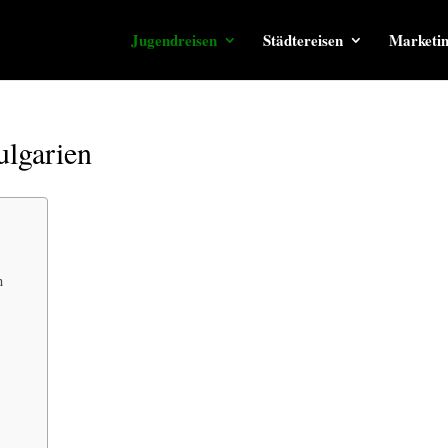
Jugendreisen
Städtereisen
Marketi
ulgarien
n