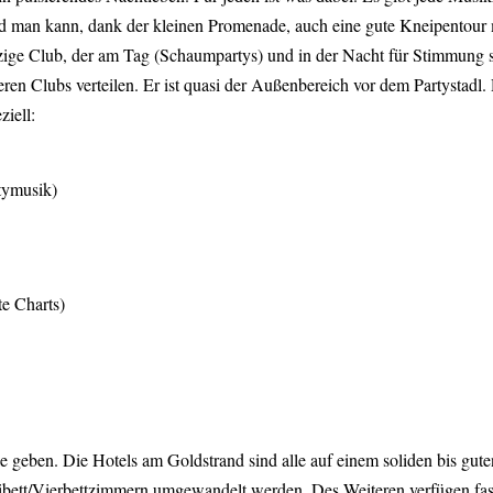
 und man kann, dank der kleinen Promenade, auch eine gute Kneipentour
ge Club, der am Tag (Schaumpartys) und in der Nacht für Stimmung sorg
eren Clubs verteilen. Er ist quasi der Außenbereich vor dem Partystadl.
iell:
tymusik)
e Charts)
eben. Die Hotels am Goldstrand sind alle auf einem soliden bis guten 
ibett/Vierbettzimmern umgewandelt werden. Des Weiteren verfügen fast