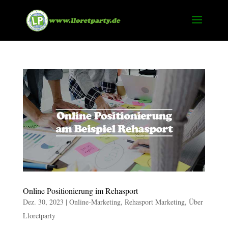
Online Positionierung im Rehasport
Dez. 30, 2023
|
Online-Marketing
,
Rehasport Marketing
,
Über
Lloretparty